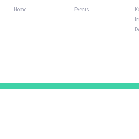
Home
Events
K
I
D